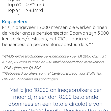
English
Top 60 > €2mrd
Top 94 > €1mrd
Nederlands
Key spelers
Er zijn ongeveer 15.000 mensen die werken binnen
de Nederlandse pensioensector. Daarvan zijn 5.000
key spelers/beslissers, incl. CIOs, fiduciaire
beheerders en pensioenfondsbestuurders.***
* €1.435mrd in traditionele pensioenfondsen per Q1 2019; €12mrd in
APFen, €9.7mrd in PPIen en €46.1mrd beheerd door verzekeraars
**DNB cijfers per Q1 2019
***Gebaseerd op cijfers van het Centraal Bureau voor Statistiek,
UWV en VvV cijfers en schattingen
Met bijna 18.000 onlinegebruikers per
maand, meer dan 8.000 betalende
abonnees en een totale circulatie van
meer dan 15.000 bereikt Pensioen Pro zo’n