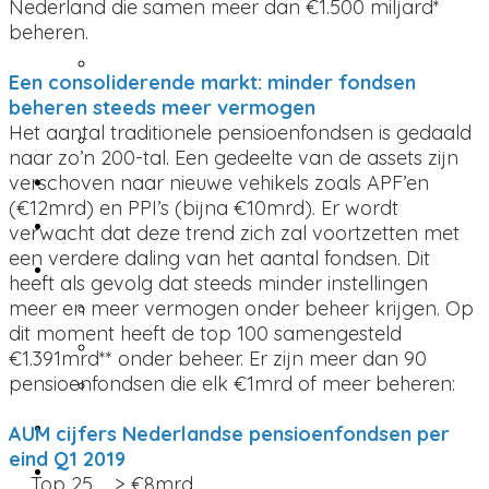
Nederland die samen meer dan €1.500 miljard*
van het Klimaat - oktober
beheren.
Jaarcongres & Awards -
Een consoliderende markt: minder fondsen
december
beheren steeds meer vermogen
Virtuele events
Het aantal traditionele pensioenfondsen is gedaald
naar zo’n 200-tal. Een gedeelte van de assets zijn
Pensioen Pro Insights
verschoven naar nieuwe vehikels zoals APF’en
(€12mrd) en PPI’s (bijna €10mrd). Er wordt
Abonnementen
verwacht dat deze trend zich zal voortzetten met
Technische specificaties
een verdere daling van het aantal fondsen. Dit
heeft als gevolg dat steeds minder instellingen
Technische specificaties
meer en meer vermogen onder beheer krijgen. Op
dit moment heeft de top 100 samengesteld
Print
€1.391mrd** onder beheer. Er zijn meer dan 90
Online
pensioenfondsen die elk €1mrd of meer beheren:
Contacteer mij
AUM cijfers Nederlandse pensioenfondsen per
Taal
eind Q1 2019
Top 25 > €8mrd