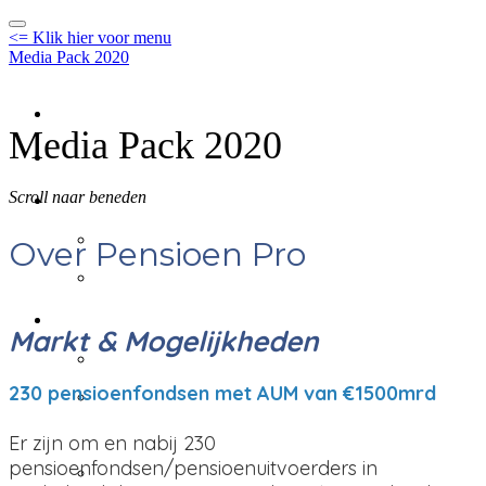
<= Klik hier voor menu
Media Pack 2020
Home
Media Pack 2020
Print
Online
Scroll naar beneden
Online
Over Pensioen Pro
Virtuele events
Events algemene info
Markt & Mogelijkheden
Events algemene info
Focuscongres -
230 pensioenfondsen met AUM van €1500mrd
geannuleerd
Er zijn om en nabij 230
BeleggersBeraad - Week
pensioenfondsen/pensioenuitvoerders in