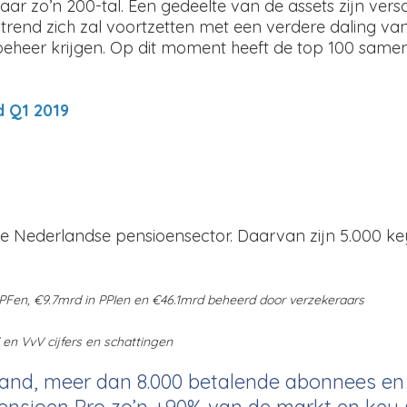
naar zo’n 200-tal. Een gedeelte van de assets zijn ve
trend zich zal voortzetten met een verdere daling van 
heer krijgen. Op dit moment heeft de top 100 sameng
nd Q1 2019
Nederlandse pensioensector. Daarvan zijn 5.000 key sp
 APFen, €9.7mrd in PPIen en €46.1mrd beheerd door verzekeraars
WV en VvV cijfers en schattingen
aand, meer dan 8.000 betalende abonnees en e
Pensioen Pro zo’n +90% van de markt en key s