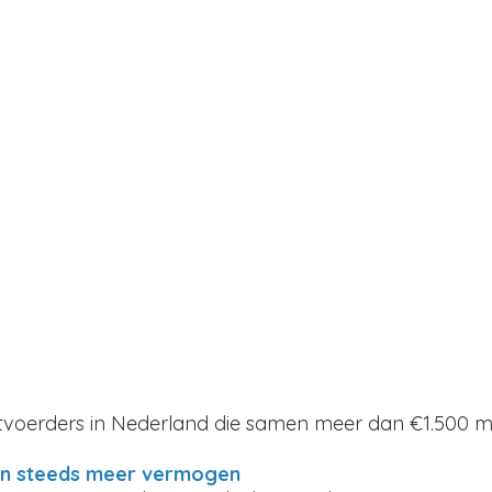
d
itvoerders in Nederland die samen meer dan €1.500 m
 het Klimaat - oktober
ecember
en steeds meer vermogen