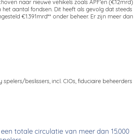
rschoven naar nieuwe vehikels zoals APF’en (€12mrd)
het aantal fondsen. Dit heeft als gevolg dat steeds
esteld €1.391mrd** onder beheer. Er zijn meer dan
elers/beslissers, incl. CIOs, fiduciaire beheerders
en totale circulatie van meer dan 15.000
pelers.