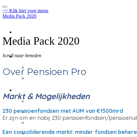
<= Klik hier voor menu
Media Pack 2020
Home
Media Pack 2020
Print
Online
Scroll naar beneden
Online
Over Pensioen Pro
Virtuele events
Events algemene info
Markt & Mogelijkheden
Events algemene info
Focuscongres - geannuleer
230 pensioenfondsen met AUM van €1500mrd
Er zijn om en nabij 230 pensioenfondsen/pensioenu
BeleggersBeraad - Week van
Jaarcongres & Awards - d
Een consoliderende markt: minder fondsen beher