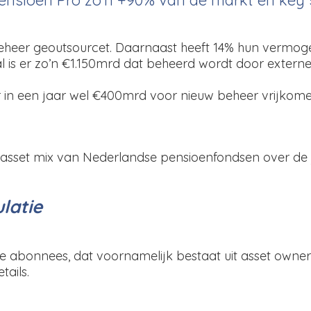
er geoutsourcet. Daarnaast heeft 14% hun vermogen
al is er zo’n €1.150mrd dat beheerd wordt door extern
er in een jaar wel €400mrd voor nieuw beheer vrijk
 asset mix van Nederlandse pensioenfondsen over de 
latie
de abonnees, dat voornamelijk bestaat uit asset owne
ails.