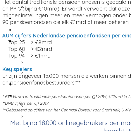
Het aantal traditionele pensioenfondsen is gedaald 
Virtuele events
en PPI’s (bijna €10mrd). Er wordt verwacht dat deze 
Pensioen Pro Insights
minder instellingen meer en meer vermogen onder be
90 pensioenfondsen die elk €1mrd of meer beheren:
Abonnementen
AUM cijfers Nederlandse pensioenfondsen per ei
Technische specificaties
Top 25 > €8mrd
Technische specificaties
Top 60 > €2mrd
Top 94 > €1mrd
Print
Key spelers
Online
Er zijn ongeveer 15.000 mensen die werken binnen de 
Contacteer mij
en pensioenfondsbestuurders.***
Taal
* €1.435mrd in traditionele pensioenfondsen per Q1 2019; €12mrd in
English
**DNB cijfers per Q1 2019
***Gebaseerd op cijfers van het Centraal Bureau voor Statistiek, U
Nederlands
Met bijna 18.000 onlinegebruikers per m
bereikt 