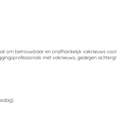
gaat om betrouwbaar en onafhankelijk vaknieuws voor 
ggingsprofessionals met vaknieuws, gedegen achterg
d
insdag)
 het Klimaat - oktober
ecember