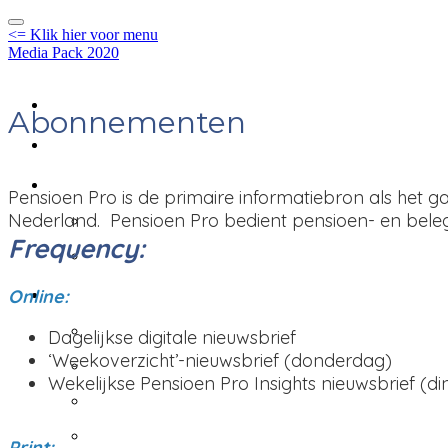
<= Klik hier voor menu
Media Pack 2020
Home
Abonnementen
Print
Online
Pensioen Pro is de primaire informatiebron als het 
Online
Nederland. Pensioen Pro bedient pensioen- en bele
Frequency:
Virtuele events
Events algemene info
Online:
Events algemene info
Dagelijkse digitale nieuwsbrief
Focuscongres - geannuleer
‘Weekoverzicht’-nieuwsbrief (donderdag)
Wekelijkse Pensioen Pro Insights nieuwsbrief (d
BeleggersBeraad - Week van
Jaarcongres & Awards - d
Print: