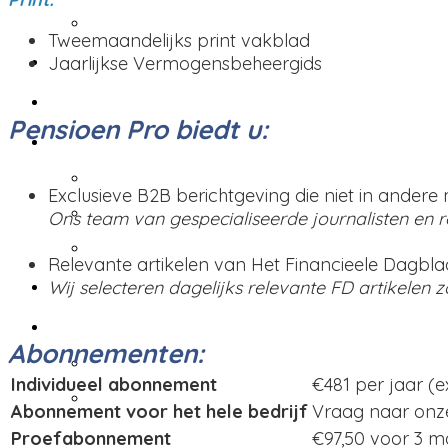
Virtuele events
Tweemaandelijks print vakblad
Pensioen Pro Insights
Jaarlijkse Vermogensbeheergids
Abonnementen
Pensioen Pro biedt u:
Technische specificaties
Technische specificaties
Exclusieve B2B berichtgeving die niet in andere 
Print
Ons team van gespecialiseerde journalisten en r
Online
Relevante artikelen van Het Financieele Dagbla
Contacteer mij
Wij selecteren dagelijks relevante FD artikelen z
Taal
Abonnementen:
English
Individueel abonnement
€481 per jaar (e
Nederlands
Abonnement voor het hele bedrijf
Vraag naar onze
Proefabonnement
€97,50 voor 3 m